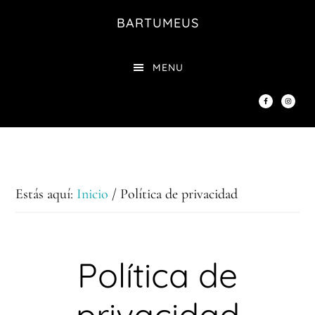
Saltar
BARTUMEUS
al
contenido
MENU
principal
Estás aquí:
Inicio
/
Política de privacidad
Política de